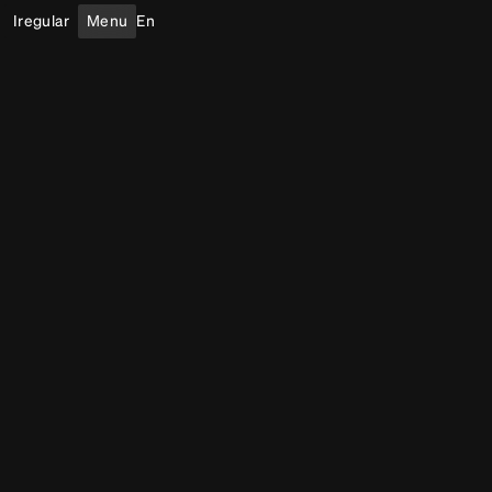
Iregular
Menu
En
Espaces immersifs
Visage
Intérieur